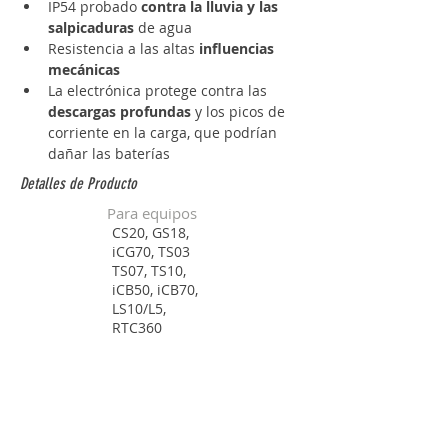
IP54 probado 
contra la lluvia y las 
salpicaduras
 de agua
Resistencia a las altas 
influencias 
mecánicas
La electrónica protege contra las 
descargas profundas
 y los picos de 
corriente en la carga, que podrían 
dañar las baterías
Detalles de Producto
Para equipos
CS20, GS18,
iCG70, TS03
TS07, TS10,
iCB50, iCB70,
LS10/L5,
RTC360