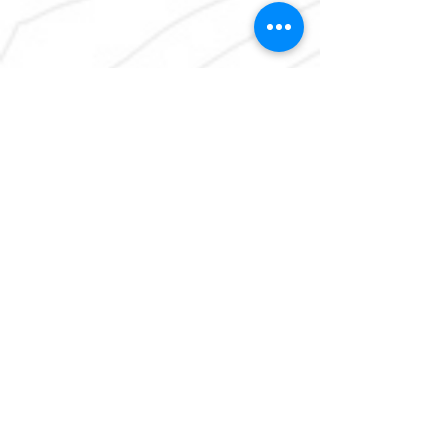
Contacto
:
Francisco Javier Clavijero # 304 Colonia
Paulino Navarro C.P. 06870, Alcaldía
Cuauhtémoc
Ciudad de México, México
Teléfono
Móvil
56 18 17 28 79
email:
surveyplusmx@gmail.com